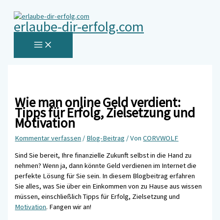
MAIN
Zum
Hier
Name*
E-
Website
MENU
Inhalt
eingeben…
Mail-
erlaube-dir-erfolg.com
springen
Adresse*
Wie man online Geld verdient:
Tipps für Erfolg, Zielsetzung und
Motivation
Kommentar verfassen
/
Blog-Beitrag
/ Von
CORVWOLF
Sind Sie bereit, Ihre finanzielle Zukunft selbst in die Hand zu
nehmen? Wenn ja, dann könnte Geld verdienen im Internet die
perfekte Lösung für Sie sein. In diesem Blogbeitrag erfahren
Sie alles, was Sie über ein Einkommen von zu Hause aus wissen
müssen, einschließlich Tipps für Erfolg, Zielsetzung und
Motivation
. Fangen wir an!