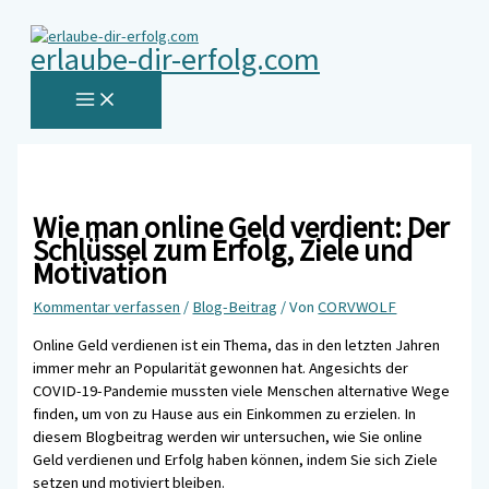
MAIN
Zum
Hier
Name*
E-
Website
MENU
Inhalt
eingeben…
Mail-
erlaube-dir-erfolg.com
springen
Adresse*
Wie man online Geld verdient: Der
Schlüssel zum Erfolg, Ziele und
Motivation
Kommentar verfassen
/
Blog-Beitrag
/ Von
CORVWOLF
Online Geld verdienen ist ein Thema, das in den letzten Jahren
immer mehr an Popularität gewonnen hat. Angesichts der
COVID-19-Pandemie mussten viele Menschen alternative Wege
finden, um von zu Hause aus ein Einkommen zu erzielen. In
diesem Blogbeitrag werden wir untersuchen, wie Sie online
Geld verdienen und Erfolg haben können, indem Sie sich Ziele
setzen und motiviert bleiben.